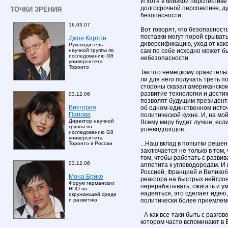
И хотя в близкой перспективе
долгосрочной перспективе, д
ТОЧКИ ЗРЕНИЯ
безопасности...
16.03.07
Вот говорят, что безопасность
поставки могут порой срывать
Джон Киртон
диверсификацию, уход от како
Руководитель
сам по себе исходно может 
научной группы по
исследованию G8
небезопасности.
университета
Торонто
Так что немецкому правитель
ли для него получать треть по
стороны сказал американском
развитие технологии и дости
03.12.06
позволят будущим президента
Виктория
об одном-единственном источн
Панова
политической кухне. И, на мой
Директор научной
Всему миру будет лучше, есл
группы по
углеводородов...
исследованию G8
университета
...Наш вклад в попытки реше
Торонто в России
заключается не только в том, 
том, чтобы работать с разв
03.12.06
аппетита к углеводородам. И 
Россией, Францией и Велико
Мона Брике
реактора на быстрых нейтро
Форум германских
перерабатывать, сжигать и у
НПО по
надеяться, это сделает идею
окружающей среде
политически более приемлемо
и развитию
- А как все-таки быть с разго
котором часто вспоминают в 