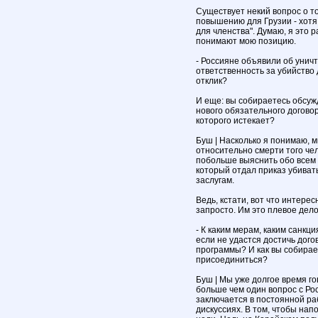
Существует некий вопрос о 
повышению для Грузии - хотя
для членства". Думаю, я это
понимают мою позицию.
- Россияне объявили об унич
ответственность за убийство д
отклик?
И еще: вы собираетесь обсуж
нового обязательного договор
которого истекает?
Буш | Насколько я понимаю, 
относительно смерти того чел
побольше выяснить обо всем э
который отдал приказ убивать
заслугам.
Ведь, кстати, вот что интере
запросто. Им это плевое дело
- К каким мерам, каким санк
если не удастся достичь дог
программы? И как вы собирае
присоединиться?
Буш | Мы уже долгое время го
больше чем один вопрос с Ро
заключается в постоянной ра
дискуссиях. В том, чтобы на