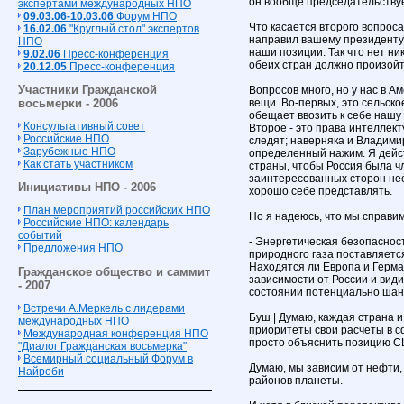
он вообще председательствуе
экспертами международных НПО
09.03.06-10.03.06
Форум НПО
Что касается второго вопроса
16.02.06
"Круглый стол" экспертов
направил вашему президенту 
НПО
наши позиции. Так что нет ник
9.02.06
Пресс-конференция
обеих стран должно произойти
20.12.05
Пресс-конференция
Участники Гражданской
Вопросов много, но у нас в 
вещи. Во-первых, это сельско
восьмерки - 2006
обещает ввозить к себе нашу
Консультативный совет
Второе - это права интеллект
Российские НПО
следят; наверняка и Владими
Зарубежные НПО
определенный нажим. Я дейст
Как стать участником
страны, чтобы Россия была ч
заинтересованных сторон нес
Инициативы НПО - 2006
хорошо себе представлять.
План мероприятий российских НПО
Но я надеюсь, что мы справим
Российские НПО: календарь
событий
- Энергетическая безопаснос
Предложения НПО
природного газа поставляется 
Находятся ли Европа и Герма
Гражданское общество и саммит
зависимости от России и види
- 2007
состоянии потенциально шан
Встречи А.Меркель с лидерами
Буш | Думаю, каждая страна 
международных НПО
приоритеты свои расчеты в с
Международная конференция НПО
просто объяснить позицию СШ
"Диалог Гражданская восьмерка"
Всемирный социальный Форум в
Думаю, мы зависим от нефти,
Найроби
районов планеты.