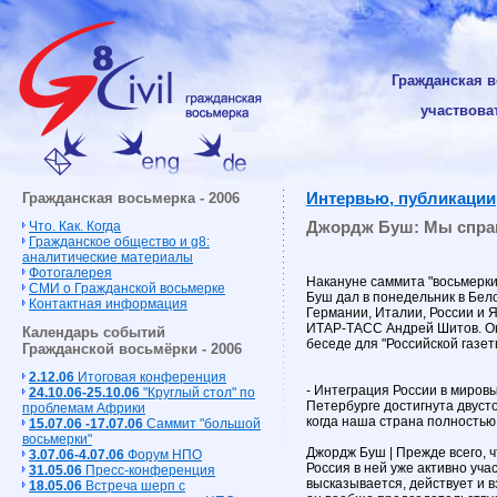
Гражданская в
участвова
Гражданская восьмерка - 2006
Интервью, публикации
Джордж Буш: Мы справ
Что. Как. Когда
Гражданское общество и g8:
аналитические материалы
Фотогалерея
Накануне саммита "восьмерк
СМИ о Гражданской восьмерке
Буш дал в понедельник в Бе
Контактная информация
Германии, Италии, России и 
ИТАР-ТАСС Андрей Шитов. Он
Календарь событий
беседе для "Российской газет
Гражданской восьмёрки - 2006
2.12.06
Итоговая конференция
- Интеграция России в мировы
24.10.06-25.10.06
"Круглый стол" по
Петербурге достигнута двуст
проблемам Африки
когда наша страна полностью
15.07.06 -17.07.06
Cаммит "большой
восьмерки"
Джордж Буш | Прежде всего, ч
3.07.06-4.07.06
Форум НПО
Россия в ней уже активно уча
31.05.06
Пресс-конференция
высказывается, действует и 
18.05.06
Встреча шерп с