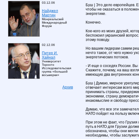
03.12.06
Буш | Это дело европейцев. 
чтобы не оказаться в положен
Найджел
энергетике.
Мартин
Монреальский
Конечно.
Международный
Форум
Кое-кого из моих друзей, кот
беспокоил украинский вопрос
этому поводу.
02.12.06
Но вашим лидерам самим реш
нечто такое, от чего нужно 
Питер И.
энергетических потоков.
Хайнал
Университет
Торонто
- И еще о соседях России. В
Исследовательская
Скажите, почему, на ваш взгл
группа «большой
имеющую два внутренних кон
восьмерки»
Буш | Думаю, мирное урегули
Архив
отвечает интересам всего мир
принимать страны, придержи
экономики, страну демократи
инакомыслие и свободу пресс
Думаю, что все эти замечате
НАТО пойдет на пользу включе
При этом не факт, что Грузия 
путь в НАТО для Грузии долже
обозначена, чтобы они могли
необходимы, чтобы заслужить