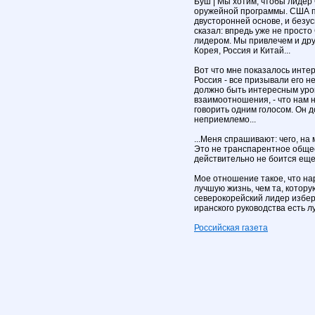
Буш | Мы хотим, чтобы лидер
оружейной программы. США п
двусторонней основе, и безу
сказал: впредь уже не прост
лидером. Мы привлечем и дру
Корея, Россия и Китай...
Вот что мне показалось инте
Россия - все призывали его не
должно быть интересным урок
взаимоотношения, - что нам 
говорить одним голосом. Он 
неприемлемо...
...Меня спрашивают: чего, на 
Это не транспарентное общест
действительно не боится ещ
Мое отношение такое, что на
лучшую жизнь, чем та, которую
северокорейский лидер избере
иранского руководства есть л
Российская газета