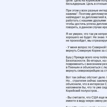
цели. Цель на Корейском полу
безъядерным. Цель в отношен
При этом у всех разные инте
нажима". Поэтому дипломатия
наблюдает за дипломатией в 
работать с нашими друзьями н
чтобы достичь успеха диплом
говорить, в данном случае и
Я не уверен, что так уж непр
хорошего не будет. Не знаю. 
не произойдет, мы отреагируе
- У меня вопрос по Северной 
вернуть Северную Корею за 
Буш | Прежде всего хочу поб
Безопасности. Во-вторых, на
повременить с внесением рез
в Пхеньян и объясниться с л
вернуть северокорейцев за ст
Вот так сейчас обстоит дело.
Но... стратегия сейчас заклю
объяснили, что в интересах С
напомнили бы, что те уже си
Корейский полуостров...
- Вы считаете, что США еще м
имеете в виду некую смену р